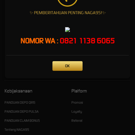
yang siap memberikan pengalaman bermain kelas dunia langsung kepada para pemain.
Saat ini para pencinta mobile gaming menuntut platform yang tidak hanya menyediakan
✨ PEMBERITAHUAN PENTING NAGA95!✨
permainan yang seru tetapi juga menjamin keamanan, kecepatan akses dan keaslian
server.
NAGA95 Online Situs Resmi Terpercaya solusi total bagi yang mencari tempat bermain
yang aman, adil (fairplay) dan didukung oleh teknologi tercanggih saat ini. Gunakan
Link
NOMOR WA :
0821 1138 6065
Resmi NAGA95
sebagai tempat menikmati sensasi keseruan game play online dengan
standar pelayanan terbaik di kelasnya!
OK
Kebijaksanaan
Platform
PANDUAN DEPO QRIS
Promosi
PANDUAN DEPO PULSA
Loyalty
PANDUAN CLAIM BONUS
Referral
Tentang NAGA95