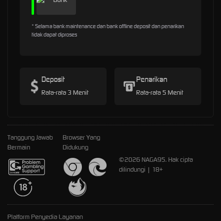
* Selama bank maintenance dan bank offline deposit dan penarikan
tidak dapat diproses
Deposit
Penarikan
Rata-rata 3 Menit
Rata-rata 5 Menit
Tanggung Jawab
Browser Yang
Bermain
Didukung
©2026 NAGA95. Hak cipta
dilindungi | 18+
Platform Penyedia Layanan