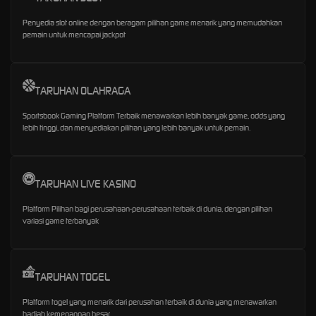
Penyedia slot online dengan beragam pilihan game menarik yang memudahkan
pemain untuk mencapai jackpot
TARUHAN OLAHRAGA
Sportsbook Gaming Platform Terbaik menawarkan lebih banyak game, odds yang
lebih tinggi, dan menyediakan pilihan yang lebih banyak untuk pemain.
TARUHAN LIVE KASINO
Platform Pilihan bagi perusahaan-perusahaan terbaik di dunia, dengan pilihan
variasi game terbanyak
TARUHAN TOGEL
Platform togel yang menarik dari perusahan terbaik di dunia yang menawarkan
hadiah kemenangan besar