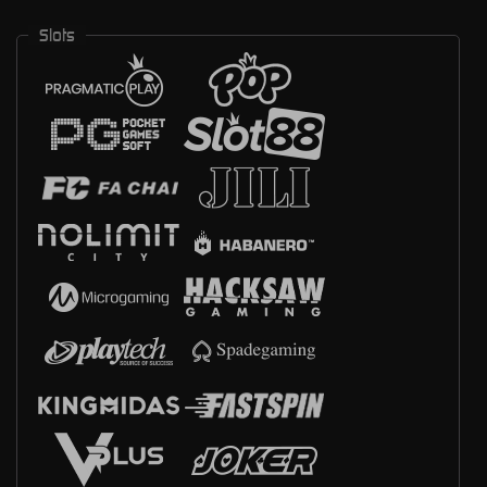
Slots