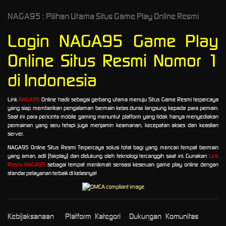
NAGA95 : Pilihan Utama Situs Game Play Online Resmi
Login NAGA95 Game Play
Online Situs Resmi Nomor 1
di Indonesia
Link
NAGA95
Online hadir sebagai gerbang utama menuju Situs Game Resmi terpercaya
yang siap memberikan pengalaman bermain kelas dunia langsung kepada para pemain.
Saat ini para pencinta mobile gaming menuntut platform yang tidak hanya menyediakan
permainan yang seru tetapi juga menjamin keamanan, kecepatan akses dan keaslian
server.
NAGA95 Online Situs Resmi Terpercaya solusi total bagi yang mencari tempat bermain
yang aman, adil (fairplay) dan didukung oleh teknologi tercanggih saat ini. Gunakan
Link
Resmi NAGA95
sebagai tempat menikmati sensasi keseruan game play online dengan
standar pelayanan terbaik di kelasnya!
Kebijaksanaan
Platform
Kategori
Dukungan
Komunitas