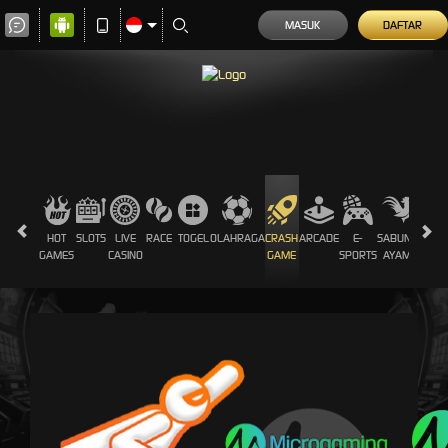
MASUK
DAFTAR
HOT
SLOTS
LIVE
RACE
TOGEL
OLAHRAGA
CRASH
ARCADE
E-
SABUNG
PROM
GAMES
CASINO
GAME
SPORTS
AYAM