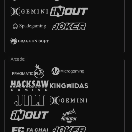
Arcade