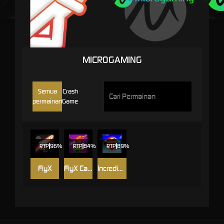
MICROGAMING
Semua
Crash
permainan
Game
RTP
96%
RTP
84%
RTP
89%
FlyX
FlyX Cash Turbo
Incredible Balloon Machine