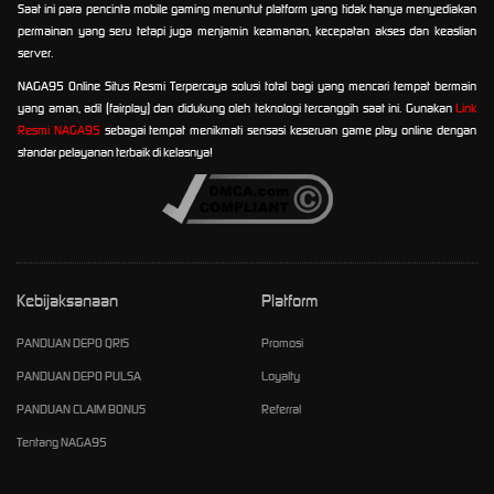
Saat ini para pencinta mobile gaming menuntut platform yang tidak hanya menyediakan
permainan yang seru tetapi juga menjamin keamanan, kecepatan akses dan keaslian
server.
NAGA95 Online Situs Resmi Terpercaya solusi total bagi yang mencari tempat bermain
yang aman, adil (fairplay) dan didukung oleh teknologi tercanggih saat ini. Gunakan
Link
Resmi NAGA95
sebagai tempat menikmati sensasi keseruan game play online dengan
standar pelayanan terbaik di kelasnya!
Kebijaksanaan
Platform
PANDUAN DEPO QRIS
Promosi
PANDUAN DEPO PULSA
Loyalty
PANDUAN CLAIM BONUS
Referral
Tentang NAGA95