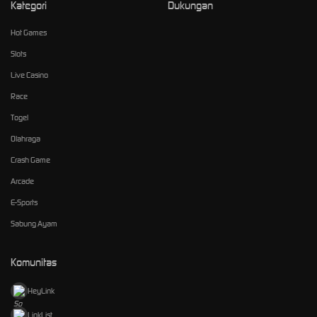
Kategori
Dukungan
Hot Games
Slots
Live Casino
Race
Togel
Olahraga
Crash Game
Arcade
E-Sports
Sabung Ayam
Komunitas
HeyLink
LinkList