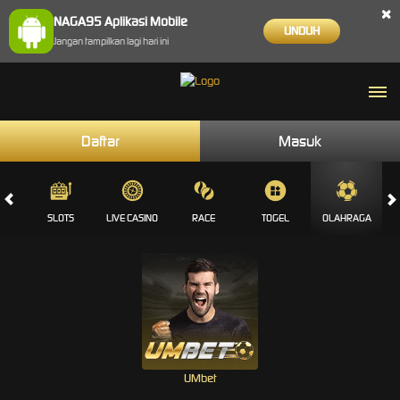
×
NAGA95 Aplikasi Mobile
UNDUH
Jangan tampilkan lagi hari ini
Daftar
Masuk
MES
SLOTS
LIVE CASINO
RACE
TOGEL
OLAHRAGA
C
UMbet