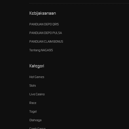
Kebijaksanaan
PANDUAN DEPO QRIS
PANDUAN DEPO PULSA
PANDUAN CLAIM BONUS
Tentang NAGA95
Kategori
Hot Games
Slots
Live Casino
Race
Togel
Olahraga
Crash Game