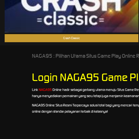
Crash Classic
NAGA95 : Pilihan Utama Situs Game Play Online 
Login NAGA95 Game Play
Link
NAGA95
Online hadir sebagai gerbang utama menuju Situs Game Res
hanya menyediakan permainan yang seru tetapi juga menjamin keamanan, 
NAGA95 Online Situs Resmi Terpercaya solusi total bagi yang mencari tempa
online dengan standar pelayanan terbaik di kelasnya!