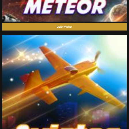
Crash Meteor