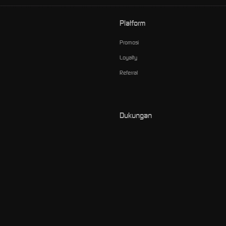
Platform
Promosi
Loyalty
Referral
Dukungan