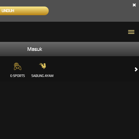
×
UNDUH
Masuk
E-SPORTS
SABUNG AYAM