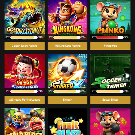
RTP
88%
RTP
89%
RTP
82%
Golden Tyrant Fishing
WD King Kong Fishing
Plinko Pop
RTP
89%
RTP
84%
RTP
89%
WD Nezha Fishing Legend
StrikerX
Soccer Striker